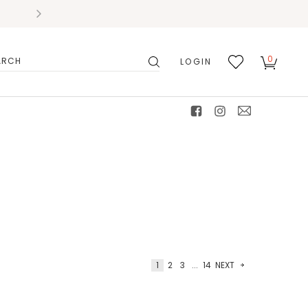
0
LOGIN
搜
我的
尋
最愛
facebook
instagram
mail
1
2
3
...
14
NEXT