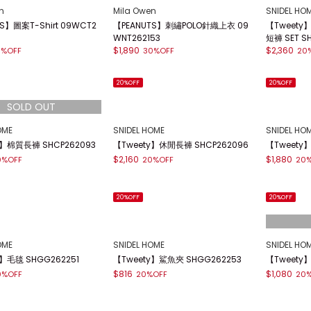
n
Mila Owen
SNIDEL HO
S】圖案T-Shirt 09WCT2
【PEANUTS】刺繡POLO針織上衣 09
【Tweet
WNT262153
短褲 SET S
$1,890
$2,360
0%OFF
30%OFF
20
20%OFF
20%OFF
OME
SNIDEL HOME
SNIDEL HO
y】棉質長褲 SHCP262093
【Tweety】休閒長褲 SHCP262096
【Tweety
$2,160
$1,880
0%OFF
20%OFF
20
20%OFF
20%OFF
OME
SNIDEL HOME
SNIDEL HO
y】毛毯 SHGG262251
【Tweety】鯊魚夾 SHGG262253
【Tweety
$816
$1,080
0%OFF
20%OFF
20