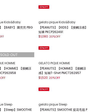
20%OFF
que Kids&Baby
gelato pique Kids&Baby
S】【BABY】 圍兜兜 PBG
【PEANUTS】【KIDS】【接觸涼感】
短褲 PKCP262491
$1,080
OFF
20%OFF
20%OFF
QUE HOMME
GELATO PIQUE HOMME
TS】【HOMME】【接觸涼
【PEANUTS】【HOMME】【接觸涼
CP262958
感】短袖T-Shirt PMCT262957
$1,520
OFF
20%OFF
20%OFF
ue Sleep
gelato pique Sleep
】【Sleep】SMOOTHIE
【PEANUTS】SMOOTHIE 提花毛毯 P