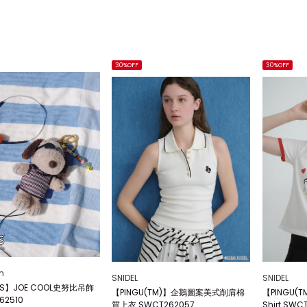
30%OFF
30%OFF
n
SNIDEL
SNIDEL
TS】JOE COOL史努比吊飾
【PINGU(TM)】企鵝圖案美式削肩棉
【PINGU(
62510
質上衣 SWCT262057
Shirt SWC