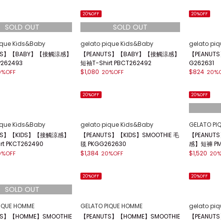
20%OFF
20%OFF
ique Kids&Baby
gelato pique Kids&Baby
gelato pi
UTS】【BABY】【接觸涼感】
【PEANUTS】【BABY】【接觸涼感】
【PEANUT
262493
短袖T-Shirt PBCT262492
G262631
$1,080
$824
0%OFF
20%OFF
20%
20%OFF
20%OFF
ique Kids&Baby
gelato pique Kids&Baby
GELATO PI
UTS】【KIDS】【接觸涼感】
【PEANUTS】【KIDS】SMOOTHIE 毛
【PEANU
rt PKCT262490
毯 PKGG262630
感】短褲 PM
$1,384
$1,520
0%OFF
20%OFF
20%
20%OFF
20%OFF
IQUE HOMME
GELATO PIQUE HOMME
gelato piq
TS】【HOMME】SMOOTHIE
【PEANUTS】【HOMME】SMOOTHIE
【PEANUTS