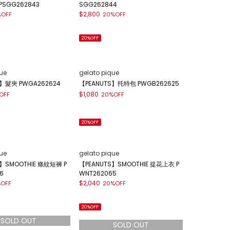
SGG262843
SGG262844
$2,800
%OFF
20%OFF
20%OFF
ue
gelato pique
S】髮夾 PWGA262624
【PEANUTS】托特包 PWGB262625
$1,080
OFF
20%OFF
20%OFF
ue
gelato pique
】SMOOTHIE 條紋短褲 P
【PEANUTS】SMOOTHIE 提花上衣 P
6
WNT262065
$2,040
OFF
20%OFF
20%OFF