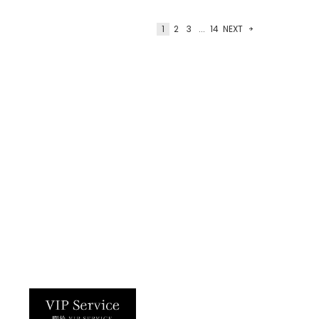
1
2
3
...
14
NEXT