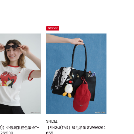
30%OFF
SNIDEL
TM)】企鵝圖案撞色滾邊T-
【PINGU(TM)】絨毛吊飾 SWGG262
T262100
655