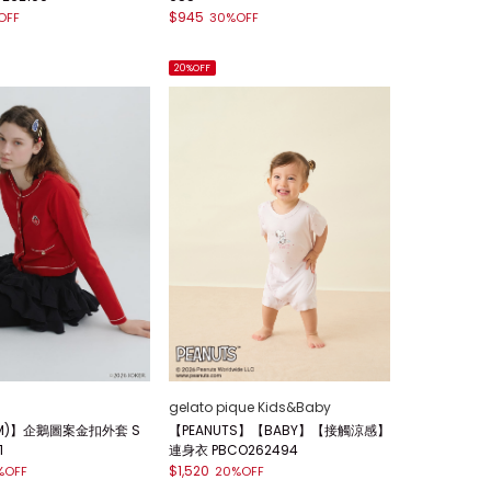
$945
OFF
30%OFF
20%OFF
gelato pique Kids&Baby
TM)】企鵝圖案金扣外套 S
【PEANUTS】【BABY】【接觸涼感】
1
連身衣 PBCO262494
$1,520
%OFF
20%OFF