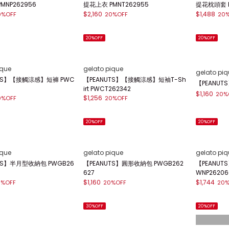
MNP262956
提花上衣 PMNT262955
提花枕頭套 P
$2,160
$1,488
0%OFF
20%OFF
20
20%OFF
20%OFF
ique
gelato pique
gelato piq
UTS】【接觸涼感】短褲 PWC
【PEANUTS】【接觸涼感】短袖T-Sh
【PEANUT
irt PWCT262342
$1,160
20%
$1,256
0%OFF
20%OFF
20%OFF
20%OFF
ique
gelato pique
gelato piq
TS】半月型收納包 PWGB26
【PEANUTS】圓形收納包 PWGB262
【PEANUTS
627
WNP26206
$1,160
$1,744
0%OFF
20%OFF
20%
30%OFF
20%OFF