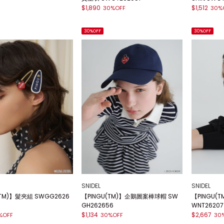
$1,890
$1,512
30%OFF
30%
30%OFF
30%OFF
SNIDEL
SNIDEL
(TM)】髮夾組 SWGG2626
【PINGU(TM)】企鵝圖案棒球帽 SW
【PINGU(
GH262656
WNT26207
$1,134
$2,667
%OFF
30%OFF
30