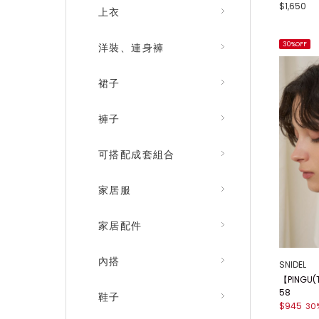
$1,650
上衣
30%OFF
洋裝、連身褲
裙子
褲子
可搭配成套組合
家居服
家居配件
內搭
SNIDEL
【PINGU
58
鞋子
$945
30