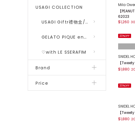
Mila Owe
USAGI COLLECTION
【PEANUT
62023
USAGI Giftr禮物盒/包裝盒
$1,260
3
GELATO PIQUE encounters DRAGON QUEST 勇者鬥惡龍 二彈
20%OFF
♡with LE SSERAFIM
SNIDEL H
【Tweet
Brand
$1,880
2
Price
20%OFF
SNIDEL H
【Tweet
$1,880
2