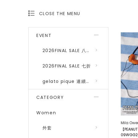
CLOSE THE MENU
OPEN THE MENU
EVENT
2026FINAL SALE 八折 (gelato pique、SNIDEL HOME)
2026FINAL SALE 七折
gelato pique 連續品番八折
CATEGORY
Women
Mila Owe
外套
【PEANU
09WGG2