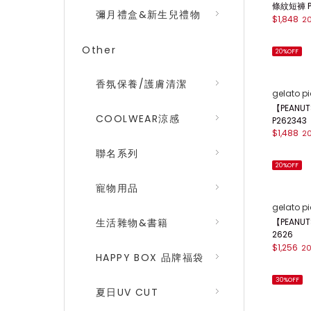
條紋短褲 P
彌月禮盒&新生兒禮物
$1,848
2
Other
20%OFF
香氛保養/護膚清潔
gelato p
【PEAN
COOLWEAR涼感
P262343
$1,488
2
聯名系列
20%OFF
寵物用品
gelato p
【PEANU
生活雜物&書籍
2626
$1,256
2
HAPPY BOX 品牌福袋
30%OFF
夏日UV CUT