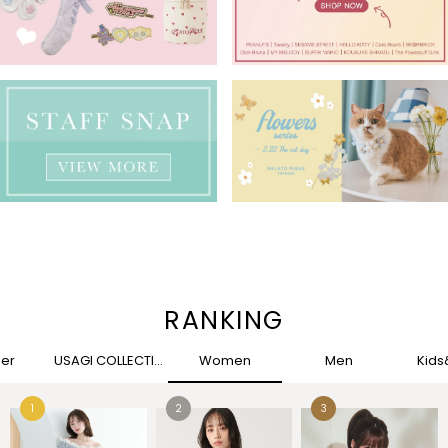
RANKING
her
USAGI COLLECTION
Women
Men
Kid