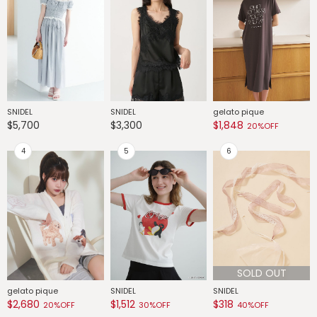
SNIDEL
SNIDEL
gelato pique
G
$5,700
$3,300
$1,848
$
20%OFF
SOLD OUT
gelato pique
SNIDEL
SNIDEL
G
$2,680
$1,512
$318
$
20%OFF
30%OFF
40%OFF