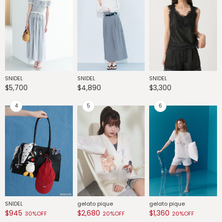
SNIDEL
SNIDEL
SNIDEL
G
$5,700
$4,890
$3,300
$
SNIDEL
gelato pique
gelato pique
G
$945
$2,680
$1,360
$
30%OFF
20%OFF
20%OFF