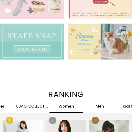
RANKING
her
USAGI COLLECTION
Women
Men
Kid