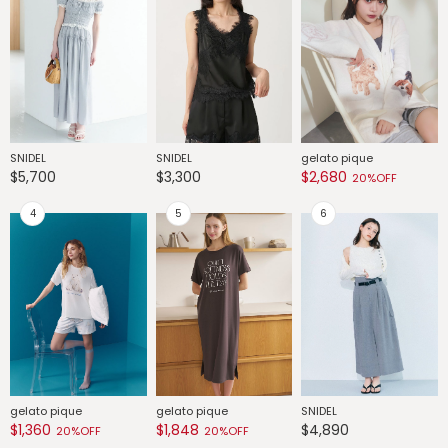
SNIDEL
SNIDEL
gelato pique
G
$5,700
$3,300
$2,680
$
20%OFF
gelato pique
gelato pique
SNIDEL
G
$1,360
$1,848
$4,890
$
20%OFF
20%OFF