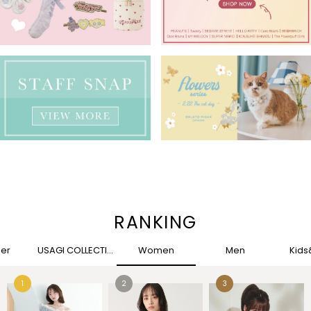
RANKING
her
USAGI COLLECTION
Women
Men
Kid