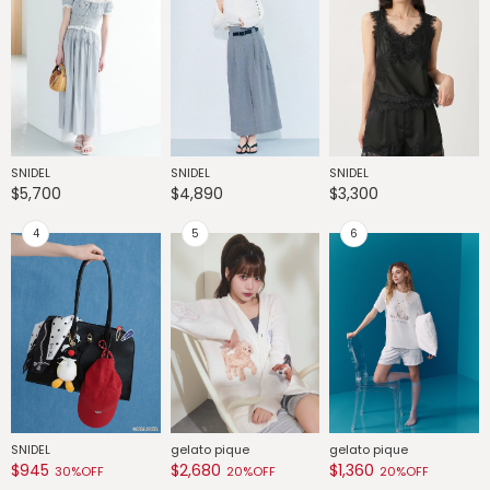
SNIDEL
SNIDEL
SNIDEL
G
$5,700
$4,890
$3,300
$
SNIDEL
gelato pique
gelato pique
g
$945
$2,680
$1,360
$
30%OFF
20%OFF
20%OFF