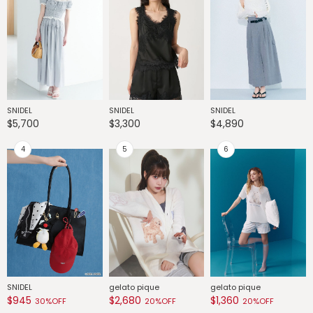
SNIDEL
SNIDEL
SNIDEL
G
$5,700
$3,300
$4,890
$
SNIDEL
gelato pique
gelato pique
G
$945
$2,680
$1,360
$
30%OFF
20%OFF
20%OFF