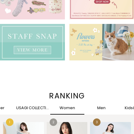
RANKING
her
USAGI COLLECTION
Women
Men
Kid