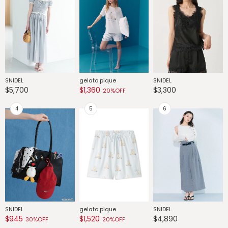
SNIDEL
gelato pique
SNIDEL
G
$5,700
$1,360
$3,300
$
20%OFF
SNIDEL
gelato pique
SNIDEL
G
$945
$1,520
$4,890
$
30%OFF
20%OFF