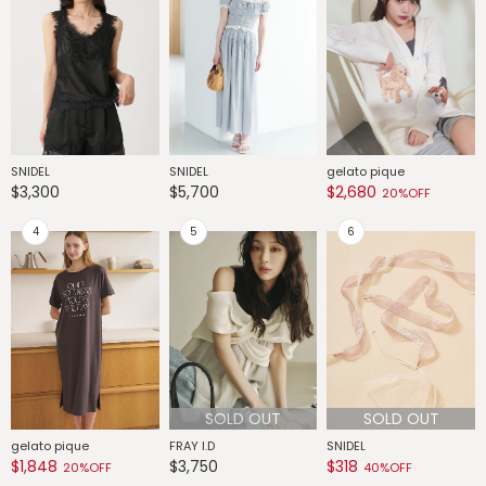
SNIDEL
SNIDEL
gelato pique
G
$3,300
$5,700
$2,680
$
20%OFF
SOLD OUT
SOLD OUT
gelato pique
FRAY I.D
SNIDEL
G
$1,848
$3,750
$318
$
20%OFF
40%OFF