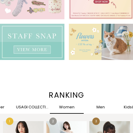
RANKING
her
USAGI COLLECTION
Women
Men
Kid