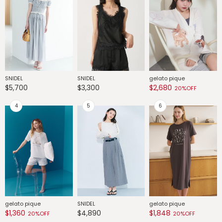
SNIDEL
SNIDEL
gelato pique
G
$5,700
$3,300
$2,680
$
20%OFF
gelato pique
SNIDEL
gelato pique
G
$1,360
$4,890
$1,848
$
20%OFF
20%OFF