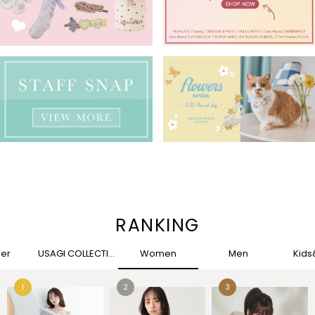
RANKING
her
USAGI COLLECTION
Women
Men
Kid