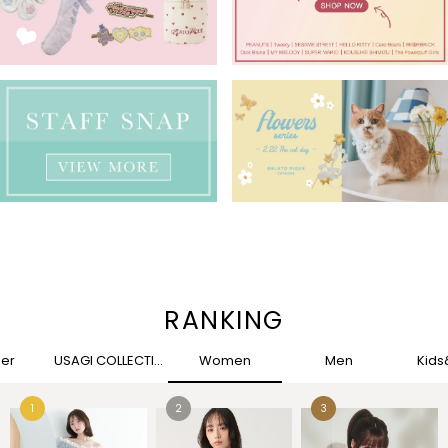
RANKING
her
USAGI COLLECTION
Women
Men
Kid