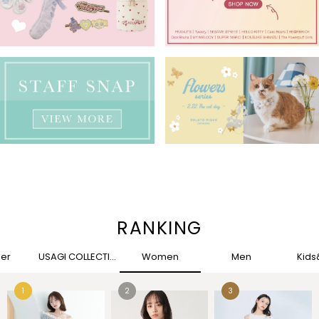
RANKING
her
USAGI COLLECTION
Women
Men
Kid