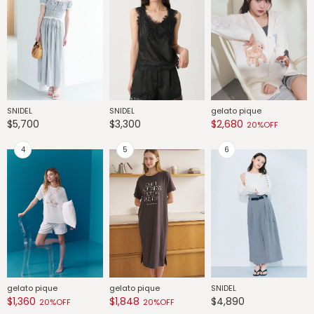
SNIDEL
SNIDEL
gelato pique
G
$5,700
$3,300
$2,680
$
20%OFF
gelato pique
gelato pique
SNIDEL
G
$1,360
$1,848
$4,890
$
20%OFF
20%OFF