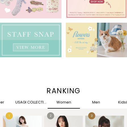
RANKING
her
USAGI COLLECTION
Women
Men
Kid