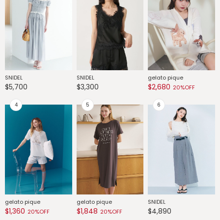
SNIDEL
SNIDEL
gelato pique
G
$5,700
$3,300
$2,680
$
20%OFF
gelato pique
gelato pique
SNIDEL
G
$1,360
$1,848
$4,890
$
20%OFF
20%OFF