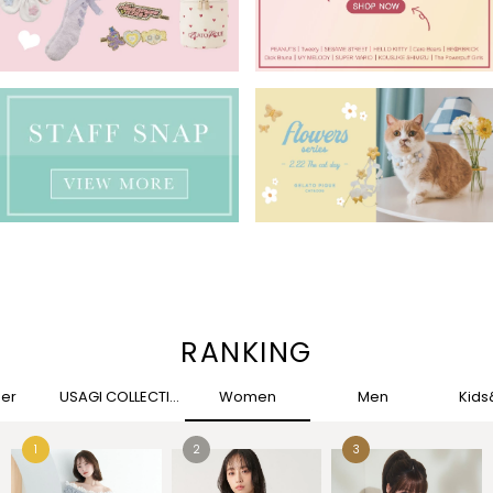
RANKING
her
USAGI COLLECTION
Women
Men
Kid