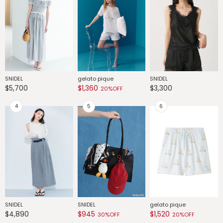
SNIDEL
gelato pique
SNIDEL
G
$5,700
$1,360
$3,300
$
20%OFF
SNIDEL
SNIDEL
gelato pique
G
$4,890
$945
$1,520
$
30%OFF
20%OFF