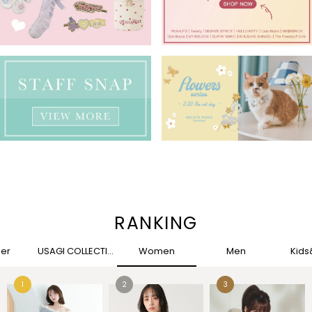
RANKING
her
USAGI COLLECTION
Women
Men
Kid