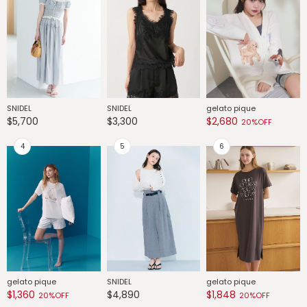
SNIDEL
SNIDEL
gelato pique
G
$5,700
$3,300
$2,680
$
20%OFF
gelato pique
SNIDEL
gelato pique
G
$1,360
$4,890
$1,848
$
20%OFF
20%OFF