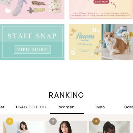
RANKING
her
USAGI COLLECTION
Women
Men
Kid