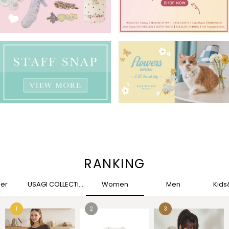
RANKING
her
USAGI COLLECTION
Women
Men
Kid