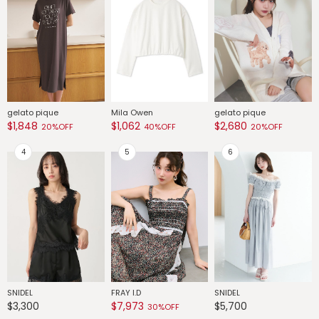
gelato pique
Mila Owen
gelato pique
G
$1,848
$1,062
$2,680
$
20%OFF
40%OFF
20%OFF
SNIDEL
FRAY I.D
SNIDEL
G
$3,300
$7,973
$5,700
$
30%OFF