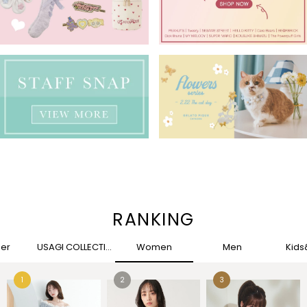
RANKING
her
USAGI COLLECTION
Women
Men
Kid