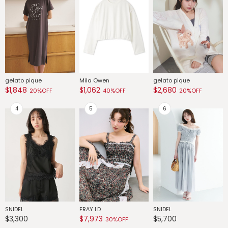
gelato pique
Mila Owen
gelato pique
G
$1,848
$1,062
$2,680
$
20%OFF
40%OFF
20%OFF
SNIDEL
FRAY I.D
SNIDEL
G
$3,300
$7,973
$5,700
$
30%OFF