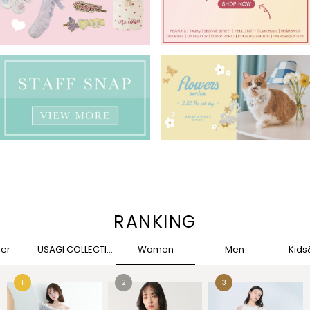
RANKING
her
USAGI COLLECTION
Women
Men
Kid