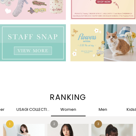
RANKING
her
USAGI COLLECTION
Women
Men
Kid