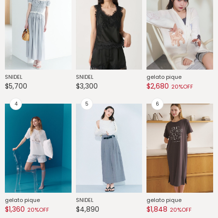
SNIDEL
SNIDEL
gelato pique
G
$5,700
$3,300
$2,680
$
20%OFF
gelato pique
SNIDEL
gelato pique
G
$1,360
$4,890
$1,848
$
20%OFF
20%OFF