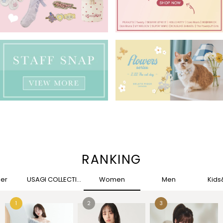
RANKING
her
USAGI COLLECTION
Women
Men
Kid