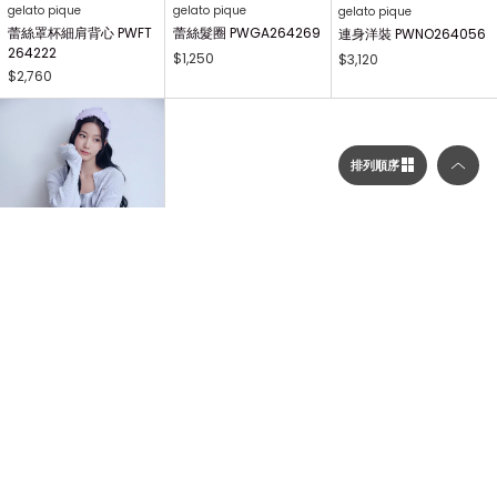
gelato pique
gelato pique
gelato pique
蕾絲罩杯細肩背心 PWFT
蕾絲髮圈 PWGA264269
連身洋裝 PWNO264056
264222
$1,250
$3,120
$2,760
排列順序
選擇顯示列數／排列順序
顯示列數
gelato pique
針織開襟衫 PWNT2640
55
二列顯示（圖片較大）
$2,700
三列顯示（圖片較多）
...
1
2
3
212
NEXT