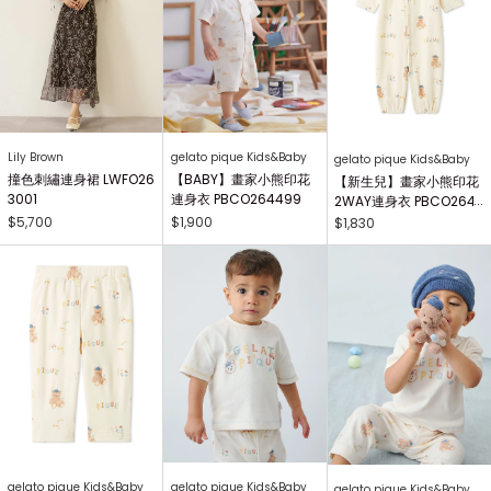
Lily Brown
gelato pique Kids&Baby
gelato pique Kids&Baby
撞色刺繡連身裙 LWFO26
【BABY】畫家小熊印花
【新生兒】畫家小熊印花
3001
連身衣 PBCO264499
2WAY連身衣 PBCO264
738
$5,700
$1,900
$1,830
gelato pique Kids&Baby
gelato pique Kids&Baby
gelato pique Kids&Baby