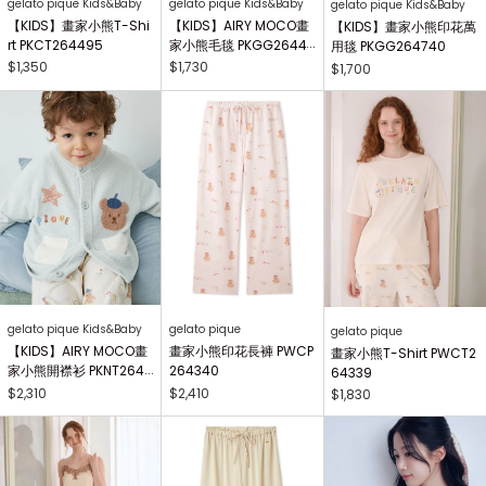
gelato pique Kids&Baby
gelato pique Kids&Baby
gelato pique Kids&Baby
【KIDS】畫家小熊T-Shi
【KIDS】AIRY MOCO畫
【KIDS】畫家小熊印花萬
rt PKCT264495
家小熊毛毯 PKGG26441
用毯 PKGG264740
7
$1,350
$1,730
$1,700
gelato pique Kids&Baby
gelato pique
gelato pique
【KIDS】AIRY MOCO畫
畫家小熊印花長褲 PWCP
畫家小熊T-Shirt PWCT2
家小熊開襟衫 PKNT2644
264340
64339
63
$2,310
$2,410
$1,830