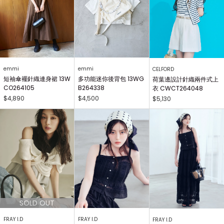
emmi
emmi
CELFORD
短袖傘襬針織連身裙 13W
多功能迷你後背包 13WG
荷葉邊設計針織兩件式上
CO264105
B264338
衣 CWCT264048
$4,890
$4,500
$5,130
FRAY I.D
FRAY I.D
FRAY I.D