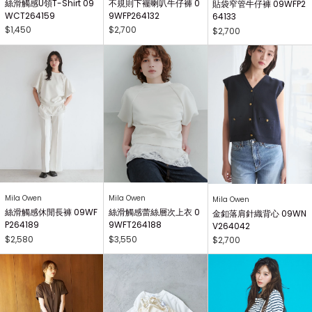
絲滑觸感U領T-Shirt 09
不規則下襬喇叭牛仔褲 0
貼袋窄管牛仔褲 09WFP2
WCT264159
9WFP264132
64133
$1,450
$2,700
$2,700
Mila Owen
Mila Owen
Mila Owen
絲滑觸感休閒長褲 09WF
絲滑觸感蕾絲層次上衣 0
金釦落肩針織背心 09WN
P264189
9WFT264188
V264042
$2,580
$3,550
$2,700