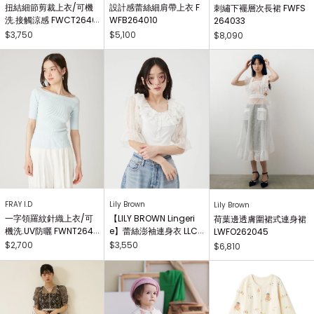
扭結細節剪裁上衣/可機
設計感蕾絲細肩帶上衣 F
刺繡下襬層次長裙 FWFS
洗.接觸涼感 FWCT2640
WFB264010
264033
25
$3,750
$5,100
$8,090
FRAY I.D
Lily Brown
Lily Brown
一字領羅紋針織上衣/可
【LILY BROWN Lingeri
荷葉邊透膚圍裙式連身裙
機洗.UV防曬 FWNT2640
e】蕾絲澎袖連身衣 LLC
LWFO262045
29
O262503
$2,700
$3,550
$6,810