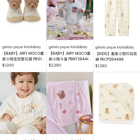
gelato pique Kids&Baby
gelato pique Kids&Baby
gelato pique Kids&Baby
【BABY】AIRY MOCO畫
【BABY】AIRY MOCO畫
【KIDS】畫家小熊印花長
家小熊造型嬰兒襪 PBGS
家小熊斗篷 PBNT26446
褲 PKCP264496
264415
4
$1,090
$2,380
$1,380