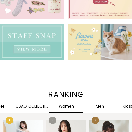
RANKING
her
USAGI COLLECTION
Women
Men
Kid