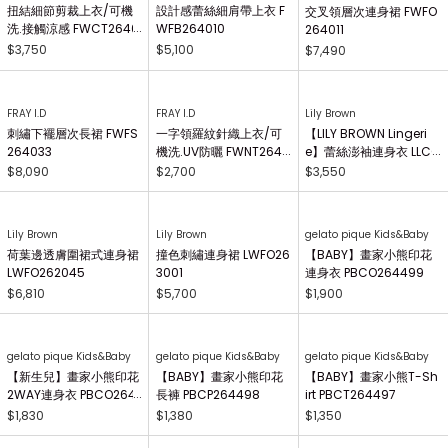
扭結細節剪裁上衣/可機
設計感蕾絲細肩帶上衣 F
交叉領層次連身裙 FWFO
洗.接觸涼感 FWCT2640
WFB264010
264011
25
$3,750
$5,100
$7,490
FRAY I.D
FRAY I.D
Lily Brown
刺繡下襬層次長裙 FWFS
一字領羅紋針織上衣/可
【LILY BROWN Lingeri
264033
機洗.UV防曬 FWNT2640
e】蕾絲澎袖連身衣 LLCO
29
262503
$8,090
$2,700
$3,550
Lily Brown
Lily Brown
gelato pique Kids&Baby
荷葉邊透膚圍裙式連身裙
撞色刺繡連身裙 LWFO26
【BABY】畫家小熊印花
LWFO262045
3001
連身衣 PBCO264499
$6,810
$5,700
$1,900
gelato pique Kids&Baby
gelato pique Kids&Baby
gelato pique Kids&Baby
【新生兒】畫家小熊印花
【BABY】畫家小熊印花
【BABY】畫家小熊T-Sh
2WAY連身衣 PBCO264
長褲 PBCP264498
irt PBCT264497
738
$1,830
$1,380
$1,350