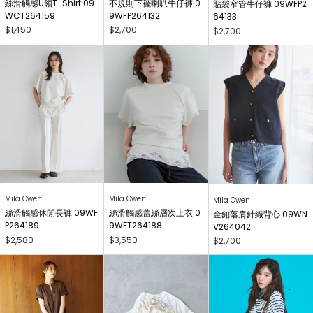
絲滑觸感U領T-Shirt 09
不規則下襬喇叭牛仔褲 0
貼袋窄管牛仔褲 09WFP2
WCT264159
9WFP264132
64133
$1,450
$2,700
$2,700
Mila Owen
Mila Owen
Mila Owen
絲滑觸感休閒長褲 09WF
絲滑觸感蕾絲層次上衣 0
金釦落肩針織背心 09WN
P264189
9WFT264188
V264042
$2,580
$3,550
$2,700