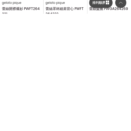
排列順序
選擇顯示列數／排列順序
顯示列數
gelato pique
gelato pique
gelato pique
二列顯示（圖片較大）
蕾絲開襟襯衫 PWFT264
蕾絲罩杯細肩背心 PWFT
蕾絲髮圈 PWGA264269
221
264222
$1,250
$2,600
$2,760
三列顯示（圖片較多）
排列順序
依到貨順序
舊到新