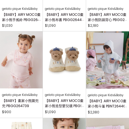
gelato pique Kids&Baby
gelato pique Kids&Baby
gelato pique Kids&Baby
【BABY】AIRY MOCO畫
【BABY】AIRY MOCO畫
【BABY】AIRY MOCO畫
家小熊手搖鈴 PBGG264
家小熊布書 PBGG26441
家小熊防踢背心 PBGG2
414
8
64465
$1,030
$1,090
$2,180
gelato pique Kids&Baby
gelato pique Kids&Baby
gelato pique Kids&Baby
【BABY】畫家小熊圍兜
【BABY】AIRY MOCO畫
【BABY】AIRY MOCO畫
兜 PBGG264739
家小熊造型嬰兒襪 PBGS
家小熊斗篷 PBNT26446
264415
4
$900
$1,090
$2,380