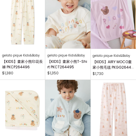
gelato pique Kids&Baby
gelato pique Kids&Baby
gelato pique Kids&Baby
【KIDS】畫家小熊印花長
【KIDS】畫家小熊T-Shi
【KIDS】AIRY MOCO畫
褲 PKCP264496
rt PKCT264495
家小熊毛毯 PKGG26441
7
$1,380
$1,350
$1,730