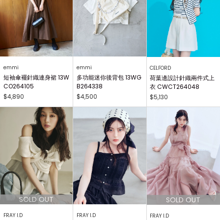
emmi
emmi
CELFORD
短袖傘襬針織連身裙 13W
多功能迷你後背包 13WG
荷葉邊設計針織兩件式上
CO264105
B264338
衣 CWCT264048
$4,890
$4,500
$5,130
FRAY I.D
FRAY I.D
FRAY I.D