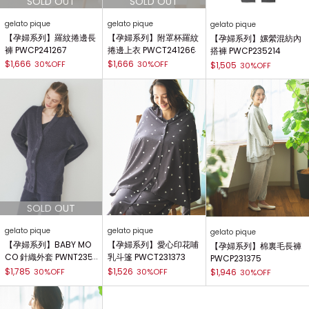
gelato pique
gelato pique
gelato pique
【孕婦系列】羅紋捲邊長
【孕婦系列】附罩杯羅紋
【孕婦系列】嫘縈混紡內
褲 PWCP241267
捲邊上衣 PWCT241266
搭褲 PWCP235214
$1,666
$1,666
30%OFF
30%OFF
$1,505
30%OFF
gelato pique
gelato pique
gelato pique
【孕婦系列】愛心印花哺
【孕婦系列】BABY MO
【孕婦系列】棉裏毛長褲
乳斗篷 PWCT231373
CO 針織外套 PWNT235
PWCP231375
064
$1,526
$1,785
30%OFF
30%OFF
$1,946
30%OFF