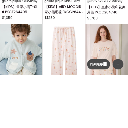
gelato pique Kids&Baby
gelato pique Kids&Baby
gelato pique Kids&Baby
【KIDS】畫家小熊T-Shi
【KIDS】AIRY MOCO畫
【KIDS】畫家小熊印花萬
rt PKCT264495
家小熊毛毯 PKGG26441
用毯 PKGG264740
7
$1,350
$1,730
$1,700
排列順序
gelato pique Kids&Baby
gelato pique
gelato pique
選擇顯示列數／排列順序
【KIDS】AIRY MOCO畫
畫家小熊印花長褲 PWCP
畫家小熊T-Shirt PWCT2
家小熊開襟衫 PKNT2644
264340
64339
63
$2,310
$2,410
$1,830
顯示列數
二列顯示（圖片較大）