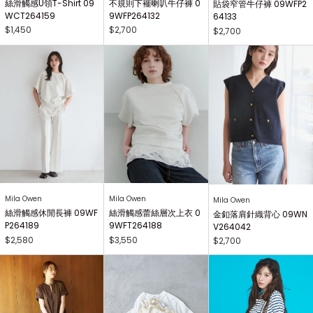
絲滑觸感U領T-Shirt 09
不規則下襬喇叭牛仔褲 0
貼袋窄管牛仔褲 09WFP2
WCT264159
9WFP264132
64133
$1,450
$2,700
$2,700
Mila Owen
Mila Owen
Mila Owen
絲滑觸感休閒長褲 09WF
絲滑觸感蕾絲層次上衣 0
金釦落肩針織背心 09WN
P264189
9WFT264188
V264042
$2,580
$3,550
$2,700