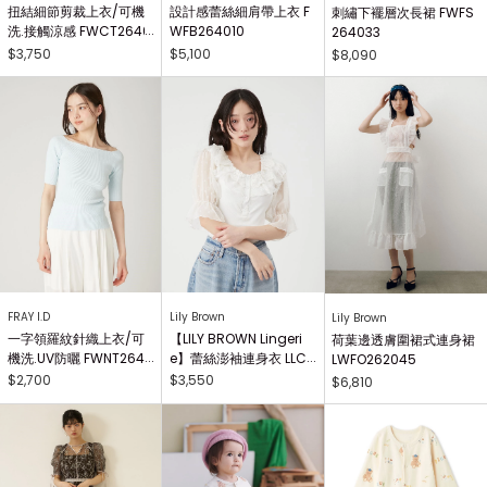
扭結細節剪裁上衣/可機
設計感蕾絲細肩帶上衣 F
刺繡下襬層次長裙 FWFS
洗.接觸涼感 FWCT2640
WFB264010
264033
25
$3,750
$5,100
$8,090
FRAY I.D
Lily Brown
Lily Brown
一字領羅紋針織上衣/可
【LILY BROWN Lingeri
荷葉邊透膚圍裙式連身裙
機洗.UV防曬 FWNT2640
e】蕾絲澎袖連身衣 LLC
LWFO262045
29
O262503
$2,700
$3,550
$6,810