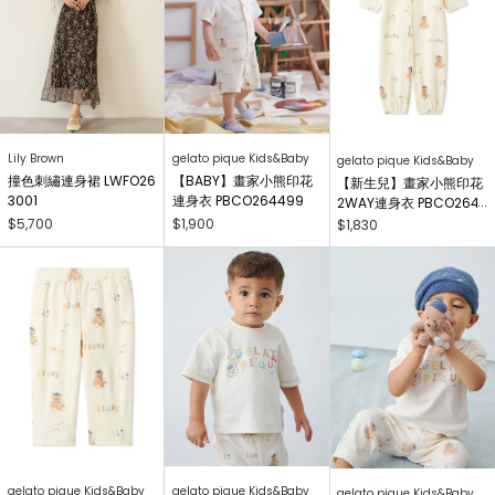
Lily Brown
gelato pique Kids&Baby
gelato pique Kids&Baby
撞色刺繡連身裙 LWFO26
【BABY】畫家小熊印花
【新生兒】畫家小熊印花
3001
連身衣 PBCO264499
2WAY連身衣 PBCO264
738
$5,700
$1,900
$1,830
gelato pique Kids&Baby
gelato pique Kids&Baby
gelato pique Kids&Baby