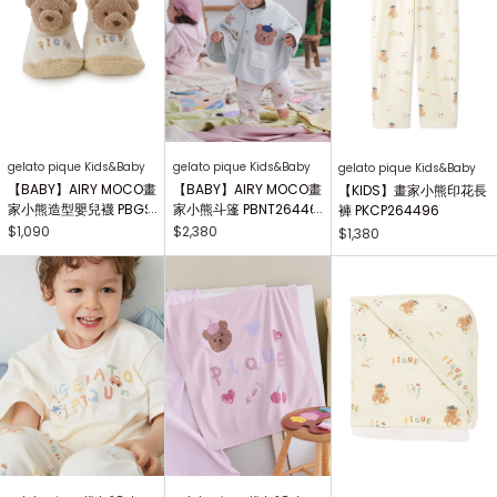
gelato pique Kids&Baby
gelato pique Kids&Baby
gelato pique Kids&Baby
【BABY】AIRY MOCO畫
【BABY】AIRY MOCO畫
【KIDS】畫家小熊印花長
家小熊造型嬰兒襪 PBGS
家小熊斗篷 PBNT26446
褲 PKCP264496
264415
4
$1,090
$2,380
$1,380