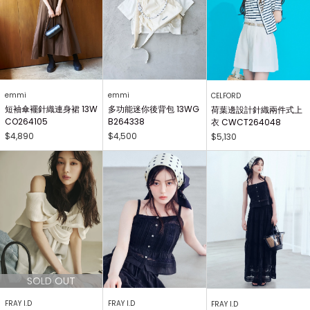
emmi
emmi
CELFORD
短袖傘襬針織連身裙 13W
多功能迷你後背包 13WG
荷葉邊設計針織兩件式上
CO264105
B264338
衣 CWCT264048
$4,890
$4,500
$5,130
FRAY I.D
FRAY I.D
FRAY I.D