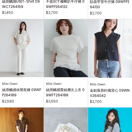
絲滑觸感U領T-Shirt 09
不規則下襬喇叭牛仔褲 0
貼袋窄管牛仔褲 09WFP2
WCT264159
9WFP264132
64133
$1,450
$2,700
$2,700
Mila Owen
Mila Owen
Mila Owen
絲滑觸感休閒長褲 09WF
絲滑觸感蕾絲層次上衣 0
金釦落肩針織背心 09WN
P264189
9WFT264188
V264042
$2,580
$3,550
$2,700