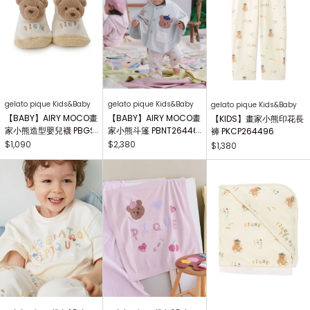
gelato pique Kids&Baby
gelato pique Kids&Baby
gelato pique Kids&Baby
【BABY】AIRY MOCO畫
【BABY】AIRY MOCO畫
【KIDS】畫家小熊印花長
家小熊造型嬰兒襪 PBGS
家小熊斗篷 PBNT26446
褲 PKCP264496
264415
4
$1,090
$2,380
$1,380