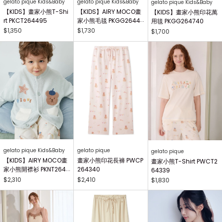
gelato pique Kids&Baby
gelato pique Kids&Baby
gelato pique Kids&Baby
【KIDS】畫家小熊T-Shi
【KIDS】AIRY MOCO畫
【KIDS】畫家小熊印花萬
rt PKCT264495
家小熊毛毯 PKGG26441
用毯 PKGG264740
7
$1,350
$1,730
$1,700
gelato pique Kids&Baby
gelato pique
gelato pique
【KIDS】AIRY MOCO畫
畫家小熊印花長褲 PWCP
畫家小熊T-Shirt PWCT2
家小熊開襟衫 PKNT2644
264340
64339
63
$2,310
$2,410
$1,830