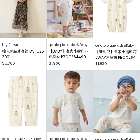
Lily Brown
gelato pique Kids&Baby
gelato pique Kids&Baby
撞色刺繡連身裙 LWFO26
【BABY】畫家小熊印花
【新生兒】畫家小熊印花
3001
連身衣 PBCO264499
2WAY連身衣 PBCO264
738
$5,700
$1,900
$1,830
gelato pique Kids&Baby
gelato pique Kids&Baby
gelato pique Kids&Baby