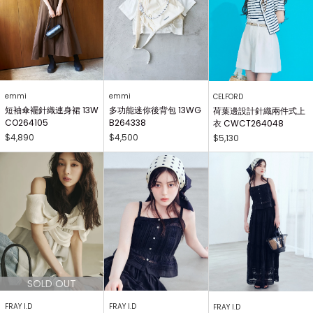
emmi
emmi
CELFORD
短袖傘襬針織連身裙 13W
多功能迷你後背包 13WG
荷葉邊設計針織兩件式上
CO264105
B264338
衣 CWCT264048
$4,890
$4,500
$5,130
FRAY I.D
FRAY I.D
FRAY I.D