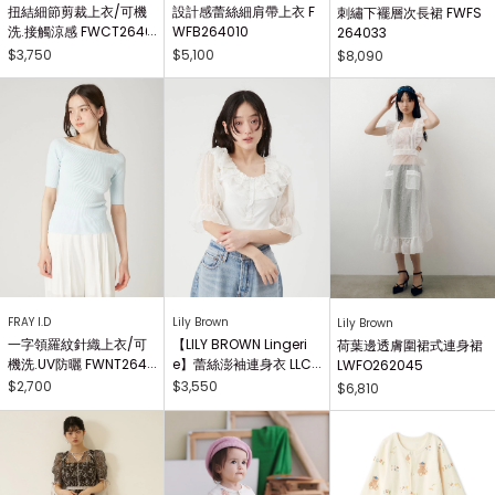
扭結細節剪裁上衣/可機
設計感蕾絲細肩帶上衣 F
刺繡下襬層次長裙 FWFS
洗.接觸涼感 FWCT2640
WFB264010
264033
25
$3,750
$5,100
$8,090
FRAY I.D
Lily Brown
Lily Brown
一字領羅紋針織上衣/可
【LILY BROWN Lingeri
荷葉邊透膚圍裙式連身裙
機洗.UV防曬 FWNT2640
e】蕾絲澎袖連身衣 LLC
LWFO262045
29
O262503
$2,700
$3,550
$6,810