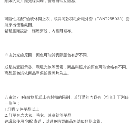
細緻的亮片隨光線閃爍，營造自然立體感。
可隨性搭配T恤或休閒上衣，或與同款羽毛針織外套（FWNT255033）套
裝穿出優雅氛圍。
鬆緊腰頭設計，輕鬆穿脫，內裡附裡布。
※由於光線原因，顏色可能與實際顏色有所不同。
或是裝置顯示器、環境光線等因素，商品與照片的顏色可能會略有不同。
商品顏色請依商品單獨拍攝照片為主。
☆由於7-11在貨物配送上有材積的限制，若訂購的內容有【符合】下列任
一條件：
1. 訂購 3 件單品以上
2. 訂單包含大衣、毛衣、連身裙等單品
建議您使用
宅配
寄送，以避免購買商品無法如預期出貨。