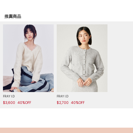
推薦商品
FRAY I.D
FRAY I.D
$3,600
40%OFF
$2,700
40%OFF