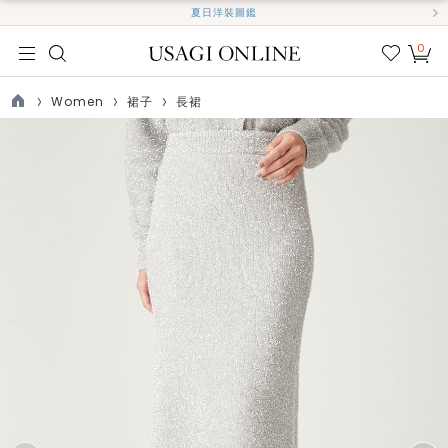
夏日洋裝圖鑑
0
我的
最愛
Women
裙子
長裙
TOP