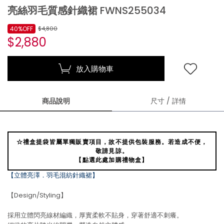
亮絲羽毛質感針織裙 FWNS255034
40%OFF
$4,800
$2,880
放入購物車
商品說明
尺寸 / 詳情
☆禮盒提袋皆屬單獨販賣項目，故不提供包裝服務。若造成不便，
敬請見諒。
【點選此處加購禮物盒】
【立體亮澤．羽毛混紡針織裙】
【Design/Styling】
採用立體閃亮線材編織，厚實柔軟不貼身，穿著舒適不刺癢。