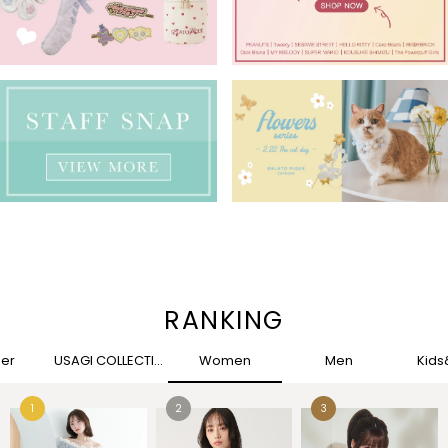
RANKING
her
USAGI COLLECTION
Women
Men
Kid