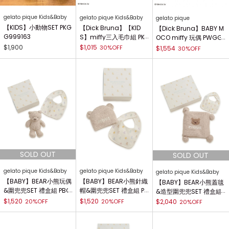
gelato pique Kids&Baby
gelato pique Kids&Baby
gelato pique
【KIDS】小動物SET PKG
【Dick Bruna】【KID
【Dick Bruna】BABY M
G999163
S】miffy三入毛巾組 PK
OCO miffy 玩偶 PWGG
GG259170
254536
$1,900
$1,015
30%OFF
$1,554
30%OFF
gelato pique Kids&Baby
gelato pique Kids&Baby
gelato pique Kids&Baby
【BABY】BEAR小熊玩偶
【BABY】BEAR小熊針織
【BABY】BEAR小熊蓋毯
&圍兜兜SET 禮盒組 PBG
帽&圍兜兜SET 禮盒組 PB
&造型圍兜兜SET 禮盒組
G259065
GG259066
PBGG259067
$1,520
$1,520
20%OFF
20%OFF
$2,040
20%OFF