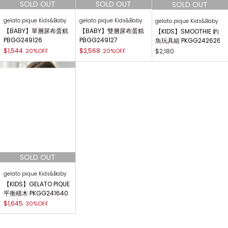
gelato pique Kids&Baby
gelato pique Kids&Baby
gelato pique Kids&Baby
【BABY】單層尿布蛋糕
【BABY】雙層尿布蛋糕
【KIDS】SMOOTHIE 釣
PBGG249126
PBGG249127
魚玩具組 PKGG242626
$1,544
$2,568
20%OFF
20%OFF
$2,180
gelato pique Kids&Baby
【KIDS】GELATO PIQUE
平衡積木 PKGG241640
$1,645
30%OFF