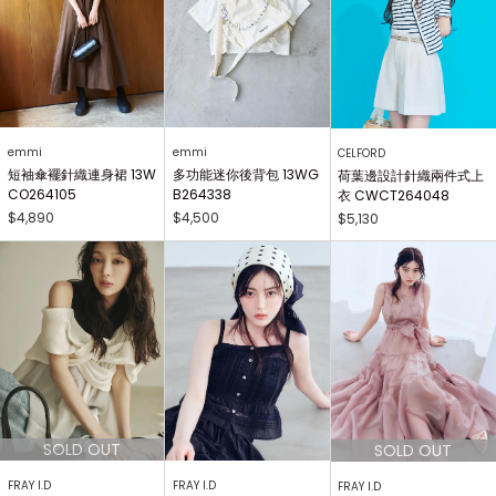
emmi
emmi
CELFORD
短袖傘襬針織連身裙 13W
多功能迷你後背包 13WG
荷葉邊設計針織兩件式上
CO264105
B264338
衣 CWCT264048
$4,890
$4,500
$5,130
FRAY I.D
FRAY I.D
FRAY I.D