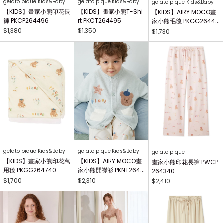
gelato pique Kids&Baby
gelato pique Kids&Baby
gelato pique Kids&Baby
【KIDS】畫家小熊印花長
【KIDS】畫家小熊T-Shi
【KIDS】AIRY MOCO畫
褲 PKCP264496
rt PKCT264495
家小熊毛毯 PKGG26441
7
$1,380
$1,350
$1,730
gelato pique Kids&Baby
gelato pique Kids&Baby
gelato pique
【KIDS】畫家小熊印花萬
【KIDS】AIRY MOCO畫
畫家小熊印花長褲 PWCP
用毯 PKGG264740
家小熊開襟衫 PKNT2644
264340
63
$1,700
$2,310
$2,410