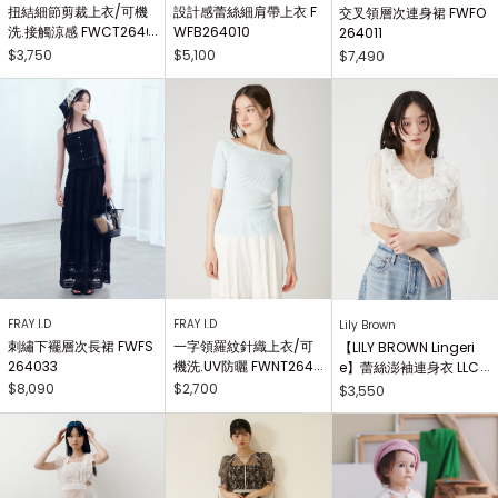
扭結細節剪裁上衣/可機
設計感蕾絲細肩帶上衣 F
交叉領層次連身裙 FWFO
洗.接觸涼感 FWCT2640
WFB264010
264011
25
$3,750
$5,100
$7,490
FRAY I.D
FRAY I.D
Lily Brown
刺繡下襬層次長裙 FWFS
一字領羅紋針織上衣/可
【LILY BROWN Lingeri
264033
機洗.UV防曬 FWNT2640
e】蕾絲澎袖連身衣 LLCO
29
262503
$8,090
$2,700
$3,550