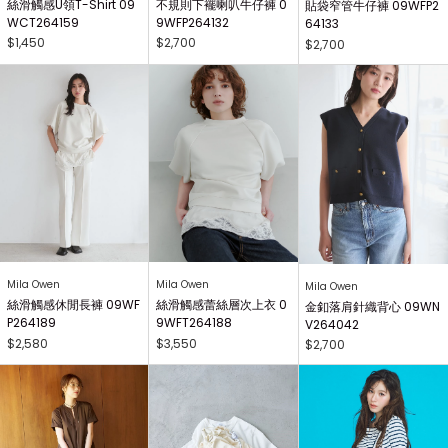
絲滑觸感U領T-Shirt 09
不規則下襬喇叭牛仔褲 0
貼袋窄管牛仔褲 09WFP2
WCT264159
9WFP264132
64133
$1,450
$2,700
$2,700
Mila Owen
Mila Owen
Mila Owen
絲滑觸感休閒長褲 09WF
絲滑觸感蕾絲層次上衣 0
金釦落肩針織背心 09WN
P264189
9WFT264188
V264042
$2,580
$3,550
$2,700