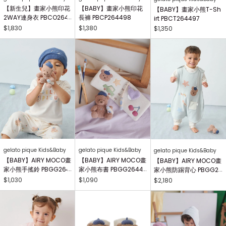
【新生兒】畫家小熊印花
【BABY】畫家小熊印花
【BABY】畫家小熊T-Sh
2WAY連身衣 PBCO264
長褲 PBCP264498
irt PBCT264497
738
$1,830
$1,380
$1,350
gelato pique Kids&Baby
gelato pique Kids&Baby
gelato pique Kids&Baby
【BABY】AIRY MOCO畫
【BABY】AIRY MOCO畫
【BABY】AIRY MOCO畫
家小熊手搖鈴 PBGG264
家小熊布書 PBGG26441
家小熊防踢背心 PBGG2
414
8
64465
$1,030
$1,090
$2,180