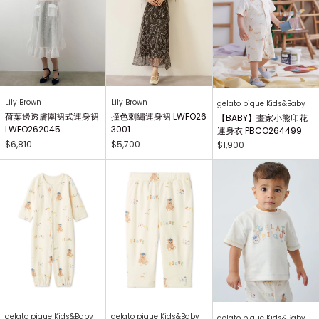
Lily Brown
Lily Brown
gelato pique Kids&Baby
荷葉邊透膚圍裙式連身裙
撞色刺繡連身裙 LWFO26
【BABY】畫家小熊印花
LWFO262045
3001
連身衣 PBCO264499
$6,810
$5,700
$1,900
gelato pique Kids&Baby
gelato pique Kids&Baby
gelato pique Kids&Baby