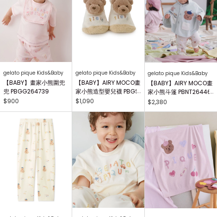
gelato pique Kids&Baby
gelato pique Kids&Baby
gelato pique Kids&Baby
【BABY】畫家小熊圍兜
【BABY】AIRY MOCO畫
【BABY】AIRY MOCO畫
兜 PBGG264739
家小熊造型嬰兒襪 PBGS
家小熊斗篷 PBNT26446
264415
4
$900
$1,090
$2,380