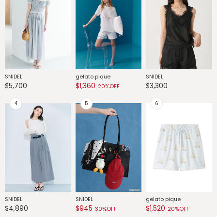
SNIDEL
gelato pique
SNIDEL
G
$5,700
$1,360
$3,300
$
20%OFF
SNIDEL
SNIDEL
gelato pique
G
$4,890
$945
$1,520
$
30%OFF
20%OFF