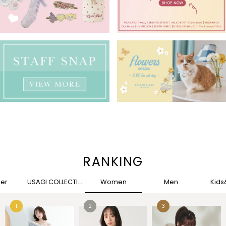
RANKING
her
USAGI COLLECTION
Women
Men
Kid