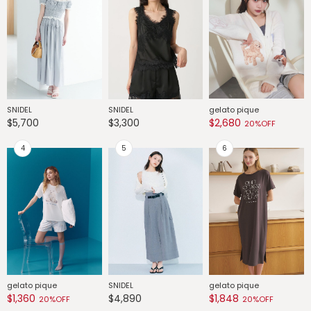
SNIDEL
SNIDEL
gelato pique
G
$5,700
$3,300
$2,680
$
20%OFF
gelato pique
SNIDEL
gelato pique
G
$1,360
$4,890
$1,848
$
20%OFF
20%OFF