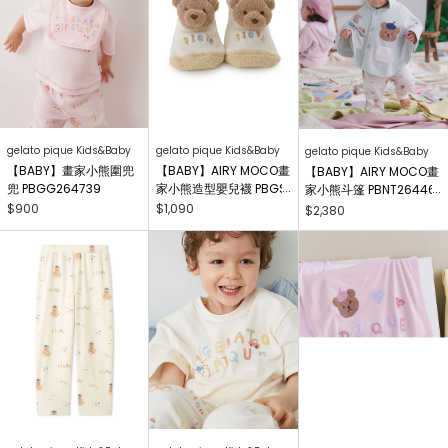
gelato pique Kids&Baby
gelato pique Kids&Baby
gelato pique Kids&Baby
【BABY】畫家小熊圍兜
【BABY】AIRY MOCO畫
【BABY】AIRY MOCO畫
兜 PBGG264739
家小熊造型嬰兒襪 PBGS
家小熊斗篷 PBNT26446
264415
4
$900
$1,090
$2,380