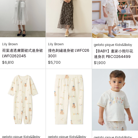
Lily Brown
Lily Brown
gelato pique Kids&Baby
荷葉邊透膚圍裙式連身裙
撞色刺繡連身裙 LWFO26
【BABY】畫家小熊印花
LWFO262045
3001
連身衣 PBCO264499
$6,810
$5,700
$1,900
gelato pique Kids&Baby
gelato pique Kids&Baby
gelato pique Kids&Baby