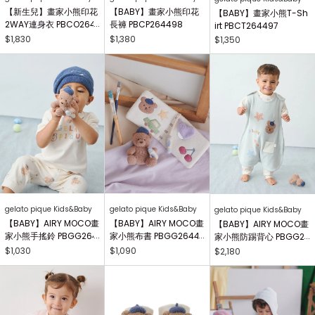
【新生兒】畫家小熊印花
【BABY】畫家小熊印花
【BABY】畫家小熊T-Sh
2WAY連身衣 PBCO264
長褲 PBCP264498
irt PBCT264497
738
$1,830
$1,380
$1,350
gelato pique Kids&Baby
gelato pique Kids&Baby
gelato pique Kids&Baby
【BABY】AIRY MOCO畫
【BABY】AIRY MOCO畫
【BABY】AIRY MOCO畫
家小熊手搖鈴 PBGG264
家小熊布書 PBGG26441
家小熊防踢背心 PBGG2
414
8
64465
$1,030
$1,090
$2,180