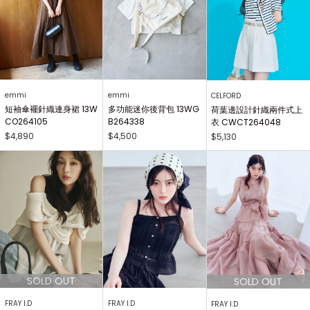
emmi
emmi
CELFORD
短袖傘襬針織連身裙 13W
多功能迷你後背包 13WG
荷葉邊設計針織兩件式上
CO264105
B264338
衣 CWCT264048
$4,890
$4,500
$5,130
FRAY I.D
FRAY I.D
FRAY I.D