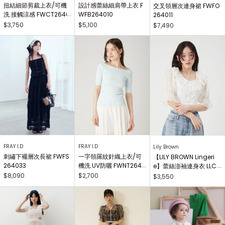
扭結細節剪裁上衣/可機
設計感蕾絲細肩帶上衣 F
交叉領層次連身裙 FWFO
洗.接觸涼感 FWCT2640
WFB264010
264011
25
$3,750
$5,100
$7,490
FRAY I.D
FRAY I.D
Lily Brown
刺繡下襬層次長裙 FWFS
一字領羅紋針織上衣/可
【LILY BROWN Lingeri
264033
機洗.UV防曬 FWNT2640
e】蕾絲澎袖連身衣 LLCO
29
262503
$8,090
$2,700
$3,550