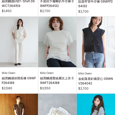
絲滑觸感U領T-Shirt 09
不規則下襬喇叭牛仔褲 0
貼袋窄管牛仔褲 09WFP2
WCT264159
9WFP264132
64133
$1,450
$2,700
$2,700
Mila Owen
Mila Owen
Mila Owen
絲滑觸感休閒長褲 09WF
絲滑觸感蕾絲層次上衣 0
金釦落肩針織背心 09WN
P264189
9WFT264188
V264042
$2,580
$3,550
$2,700