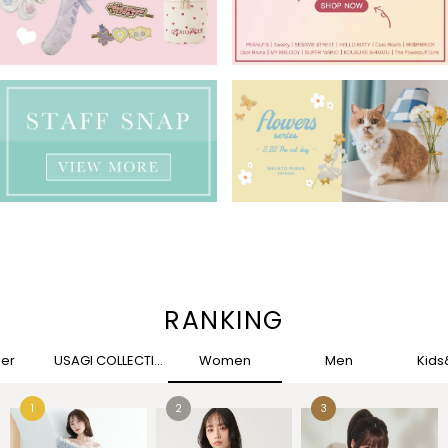
RANKING
her
USAGI COLLECTION
Women
Men
Kid