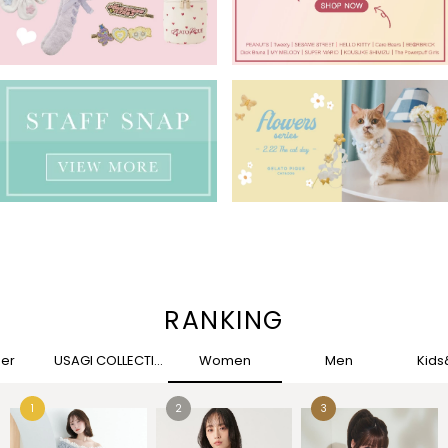
RANKING
her
USAGI COLLECTION
Women
Men
Kid