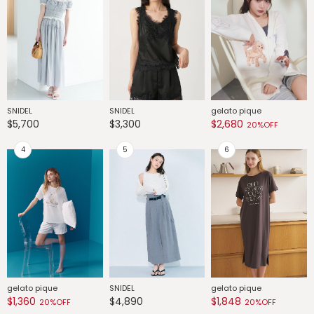
SNIDEL
SNIDEL
gelato pique
G
$5,700
$3,300
$2,680
$
20%OFF
gelato pique
SNIDEL
gelato pique
G
$1,360
$4,890
$1,848
$
20%OFF
20%OFF