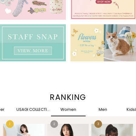
RANKING
her
USAGI COLLECTION
Women
Men
Kid