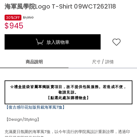
海軍風學院Logo T-Shirt 09WCT262118
30%OFF
$1,350
$945
放入購物車
商品說明
尺寸 / 詳情
☆禮盒提袋皆屬單獨販賣項目，故不提供包裝服務。若造成不便，
敬請見諒。
【點選此處加購禮物盒】
【復古感印花短版剪裁海軍風T恤】
【Design/Styling】
充滿夏日氛圍的海軍風T恤，以今年流行的學院風設計重新詮釋，透過印