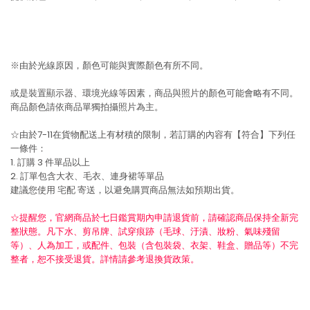
※由於光線原因，顏色可能與實際顏色有所不同。
或是裝置顯示器、環境光線等因素，商品與照片的顏色可能會略有不同。
商品顏色請依商品單獨拍攝照片為主。
☆由於7-11在貨物配送上有材積的限制，若訂購的內容有【符合】下列任
一條件：
1. 訂購 3 件單品以上
2. 訂單包含大衣、毛衣、連身裙等單品
建議您使用
宅配
寄送，以避免購買商品無法如預期出貨。
☆提醒您，官網商品於七日鑑賞期內申請退貨前，請確認商品保持全新完
整狀態。凡下水、剪吊牌、試穿痕跡（毛球、汙漬、妝粉、氣味殘留
等）、人為加工，或配件、包裝（含包裝袋、衣架、鞋盒、贈品等）不完
整者，恕不接受退貨。詳情請參考退換貨政策。