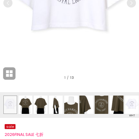
1
/
13
WHT
sale
2026FINAL SALE 七折