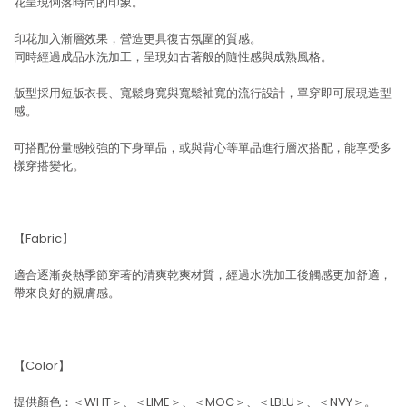
花呈現俐落時尚的印象。
印花加入漸層效果，營造更具復古氛圍的質感。
同時經過成品水洗加工，呈現如古著般的隨性感與成熟風格。
版型採用短版衣長、寬鬆身寬與寬鬆袖寬的流行設計，單穿即可展現造型
感。
可搭配份量感較強的下身單品，或與背心等單品進行層次搭配，能享受多
樣穿搭變化。
【Fabric】
適合逐漸炎熱季節穿著的清爽乾爽材質，經過水洗加工後觸感更加舒適，
帶來良好的親膚感。
【Color】
提供顏色：＜WHT＞、＜LIME＞、＜MOC＞、＜LBLU＞、＜NVY＞。