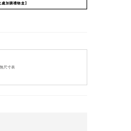
此處加購禮物盒】
無尺寸表