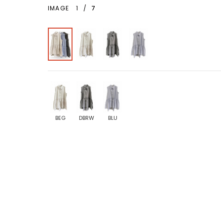
IMAGE
1
/
7
BEG
DBRW
BLU