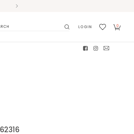
0
LOGIN
搜
我的
尋
最愛
facebook
instagram
mail
2316