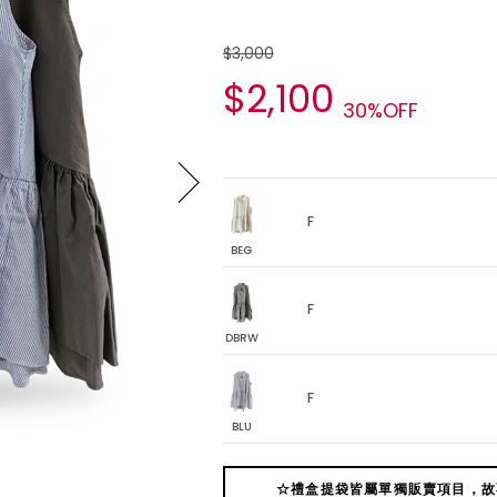
$3,000
$2,100
30%OFF
F
BEG
F
DBRW
F
BLU
☆禮盒提袋皆屬單獨販賣項目，故