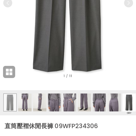
1
/
11
GRY
直筒壓褶休閒長褲 09WFP234306