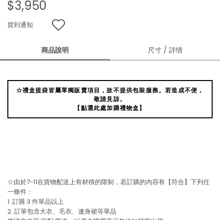
$3,950
貨到通知
商品說明
尺寸 / 詳情
☆禮盒提袋皆屬單獨販賣項目，故不提供包裝服務。若造成不便，
敬請見諒。
【點選此處加購禮物盒】
☆由於7-11在貨物配送上有材積的限制，若訂購的內容有【符合】下列任
一條件：
1. 訂購 3 件單品以上
2. 訂單包含大衣、毛衣、連身裙等單品