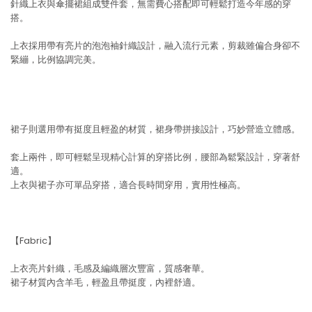
針織上衣與傘擺裙組成雙件套，無需費心搭配即可輕鬆打造今年感的穿
搭。
上衣採用帶有亮片的泡泡袖針織設計，融入流行元素，剪裁雖偏合身卻不
緊繃，比例協調完美。
裙子則選用帶有挺度且輕盈的材質，裙身帶拼接設計，巧妙營造立體感。
套上兩件，即可輕鬆呈現精心計算的穿搭比例，腰部為鬆緊設計，穿著舒
適。
上衣與裙子亦可單品穿搭，適合長時間穿用，實用性極高。
【Fabric】
上衣亮片針織，毛感及編織層次豐富，質感奢華。
裙子材質內含羊毛，輕盈且帶挺度，內裡舒適。