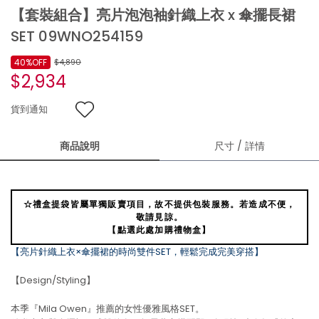
【套裝組合】亮片泡泡袖針織上衣 x 傘擺長裙
SET 09WNO254159
40%OFF
$4,890
$2,934
貨到通知
商品說明
尺寸 / 詳情
☆禮盒提袋皆屬單獨販賣項目，故不提供包裝服務。若造成不便，
敬請見諒。
【點選此處加購禮物盒】
【亮片針織上衣×傘擺裙的時尚雙件SET，輕鬆完成完美穿搭】
【Design/Styling】
本季『Mila Owen』推薦的女性優雅風格SET。