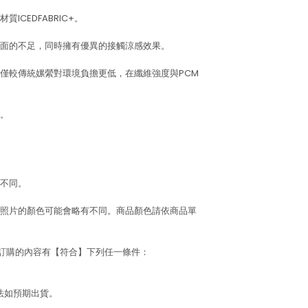
CEDFABRIC+。
面的不足，同時擁有優異的接觸涼感效果。
僅較傳統嫘縈對環境負擔更低，在纖維強度與PCM
。
不同。
照片的顏色可能會略有不同。商品顏色請依商品單
若訂購的內容有【符合】下列任一條件：
法如預期出貨。