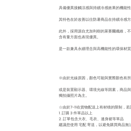
具備優異接觸涼感與持續冷感效果的機能性材質I
其特色在於改善以往防暑商品在持續冷感方
此外，採用源自尤加利樹的萊賽爾纖維，不
含有量方面也表現優異。
是一款兼具永續理念與高機能性的環保材質
※由於光線原因，顏色可能與實際顏色有所
或是裝置顯示器、環境光線等因素，商品與
獨拍攝照片為主。
☆由於7-11在貨物配送上有材積的限制，
1. 訂購 3 件單品以上
2. 訂單包含大衣、毛衣、連身裙等單品
建議您使用
宅配
寄送，以避免購買商品無