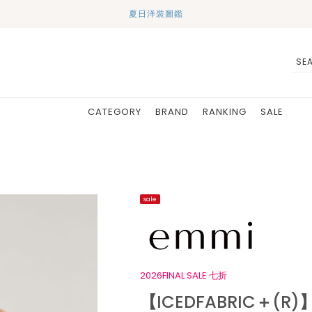
夏日洋裝圖鑑
CATEGORY
BRAND
RANKING
SALE
sale
2026FINAL SALE 七折
【ICEDFABRIC＋(