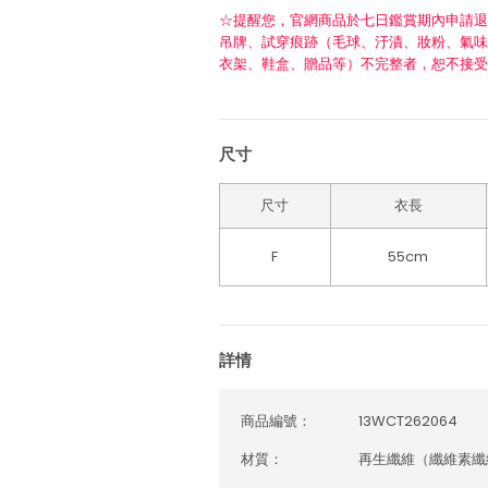
☆提醒您，官網商品於七日鑑賞期內申請退
吊牌、試穿痕跡（毛球、汙漬、妝粉、氣味
衣架、鞋盒、贈品等）不完整者，恕不接受
尺寸
尺寸
衣長
F
55cm
詳情
商品編號：
13WCT262064
材質：
再生纖維（纖維素纖維