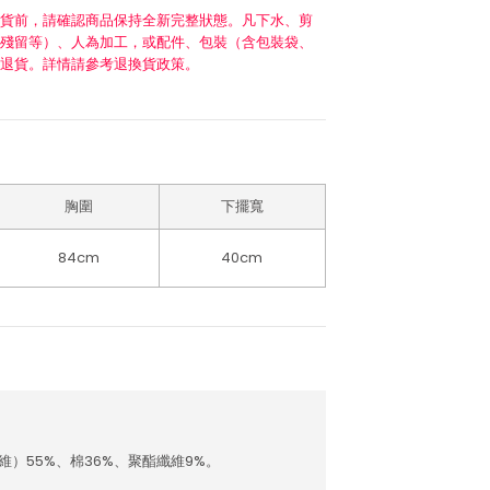
貨前，請確認商品保持全新完整狀態。凡下水、剪
殘留等）、人為加工，或配件、包裝（含包裝袋、
退貨。詳情請參考退換貨政策。
胸圍
下擺寬
84cm
40cm
）55%、棉36%、聚酯纖維9%。