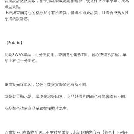
背面設計微微開放，袖子抓皺製成泡泡袖輪廓，使這件上衣單穿即可成為
造型亮點。
上衣與束胸背心的格紋尺寸有所差異，營造不過於甜美，且適合成熟女性
穿搭的設計感。
【Fabric】
此為3WAY單品，可分開使用。束胸背心能與T恤、背心或襯衫搭配，單
穿上衣也十分出色。
※由於光線原因，顏色可能與實際顏色有所不同。
或是裝置顯示器、環境光線等因素，商品與照片的顏色可能會略有不同。
商品顏色請依商品單獨拍攝照片為主。
☆由於7-11在貨物配送上有材積的限制，若訂購的內容有【符合】下列任