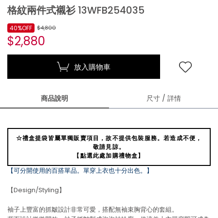
格紋兩件式襯衫 13WFB254035
40%OFF
$4,800
$2,880
放入購物車
商品說明
尺寸 / 詳情
☆禮盒提袋皆屬單獨販賣項目，故不提供包裝服務。若造成不便，
敬請見諒。
【點選此處加購禮物盒】
【可分開使用的百搭單品。單穿上衣也十分出色。】
【Design/Styling】
袖子上豐富的抓皺設計非常可愛，搭配無袖束胸背心的套組。