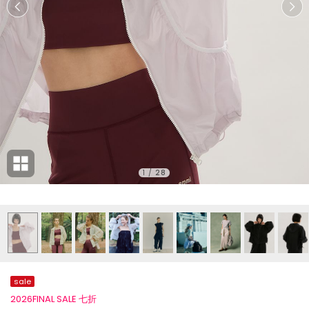
1
/
28
sale
2026FINAL SALE 七折