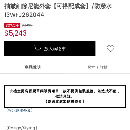
抽皺細節尼龍外套【可搭配成套】/防潑水
13WFJ262044
30%OFF
$7,490
$5,243
放入購物車
商品說明
尺寸 / 詳情
☆禮盒提袋皆屬單獨販賣項目，故不提供包裝服務。若造成不便，
敬請見諒。
【點選此處加購禮物盒】
【撥水尼龍外套】
【Design/Styling】