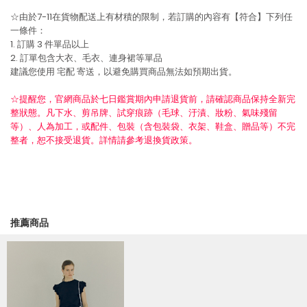
☆由於7-11在貨物配送上有材積的限制，若訂購的內容有【符合】下列任
一條件：
1. 訂購 3 件單品以上
2. 訂單包含大衣、毛衣、連身裙等單品
建議您使用
宅配
寄送，以避免購買商品無法如預期出貨。
☆提醒您，官網商品於七日鑑賞期內申請退貨前，請確認商品保持全新完
整狀態。凡下水、剪吊牌、試穿痕跡（毛球、汙漬、妝粉、氣味殘留
等）、人為加工，或配件、包裝（含包裝袋、衣架、鞋盒、贈品等）不完
整者，恕不接受退貨。詳情請參考退換貨政策。
推薦商品