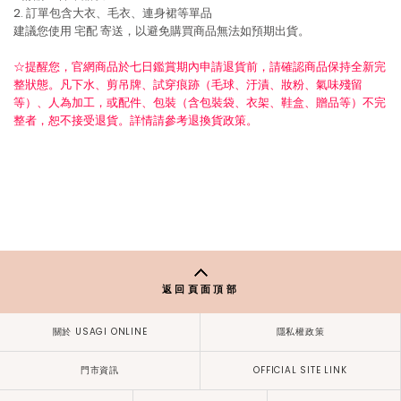
2. 訂單包含大衣、毛衣、連身裙等單品
建議您使用
宅配
寄送，以避免購買商品無法如預期出貨。
☆提醒您，官網商品於七日鑑賞期內申請退貨前，請確認商品保持全新完
整狀態。凡下水、剪吊牌、試穿痕跡（毛球、汙漬、妝粉、氣味殘留
等）、人為加工，或配件、包裝（含包裝袋、衣架、鞋盒、贈品等）不完
整者，恕不接受退貨。詳情請參考退換貨政策。
返回頁面頂部
關於 USAGI ONLINE
隱私權政策
門市資訊
OFFICIAL SITE LINK