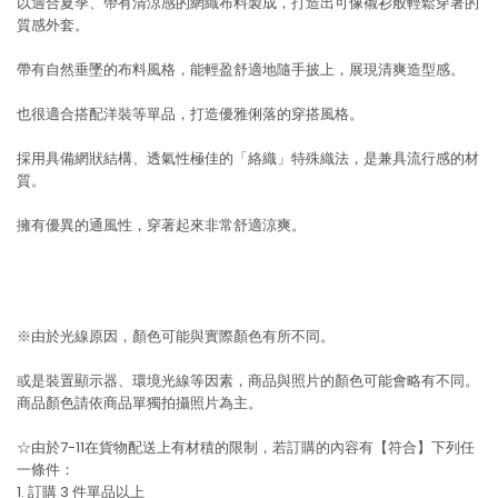
以適合夏季、帶有清涼感的網織布料製成，打造出可像襯衫般輕鬆穿著的
質感外套。
帶有自然垂墜的布料風格，能輕盈舒適地隨手披上，展現清爽造型感。
也很適合搭配洋裝等單品，打造優雅俐落的穿搭風格。
採用具備網狀結構、透氣性極佳的「絡織」特殊織法，是兼具流行感的材
質。
擁有優異的通風性，穿著起來非常舒適涼爽。
※由於光線原因，顏色可能與實際顏色有所不同。
或是裝置顯示器、環境光線等因素，商品與照片的顏色可能會略有不同。
商品顏色請依商品單獨拍攝照片為主。
☆由於7-11在貨物配送上有材積的限制，若訂購的內容有【符合】下列任
一條件：
1. 訂購 3 件單品以上