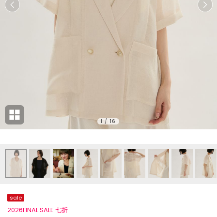
1
/
16
sale
2026FINAL SALE 七折