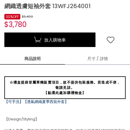
網織透膚短袖外套 13WFJ264001
30%OFF
$5,400
$3,780
放入購物車
商品說明
尺寸 / 詳情
☆禮盒提袋皆屬單獨販賣項目，故不提供包裝服務。若造成不便，
敬請見諒。
【點選此處加購禮物盒】
【可手洗】【透氣網織夏季西裝外套】
【Design/Styling】