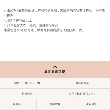
☆由於7-11在貨物配送上有材積的限制，若訂購的內容有【符合】下列任
一條件：
1. 訂購 3 件單品以上
2. 訂單包含大衣、毛衣、連身裙等單品
建議您使用
宅配
寄送，以避免購買商品無法如預期出貨。
返回頁面頂部
關於 USAGI ONLINE
隱私權政策
門市資訊
OFFICIAL SITE LINK
客服中心
使用指南
使用條款