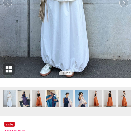
1
/
27
sale