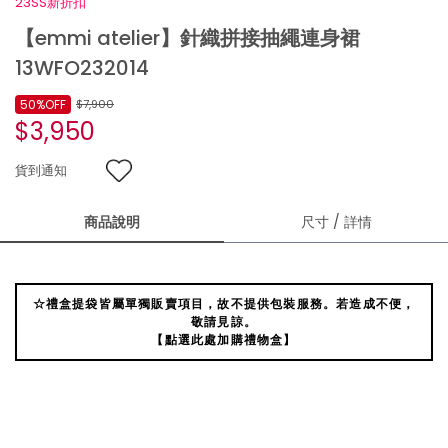
23SS新折扣
【emmi atelier】針織拼接抽繩連身裙
13WFO232014
50%OFF
$7,900
$3,950
貨到通知
商品說明
尺寸 / 詳情
☆禮盒提袋皆屬單獨販賣項目，故不提供包裝服務。若造成不便，
敬請見諒。
【點選此處加購禮物盒】