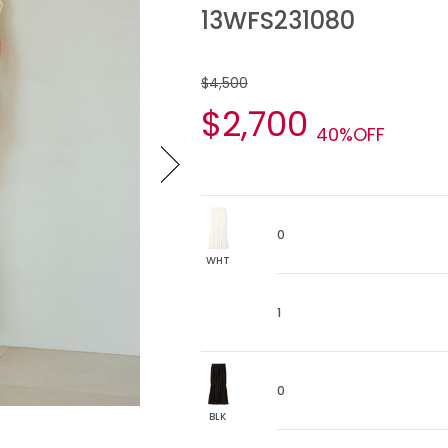
13WFS231080
$4,500
$2,700
40%OFF
0
WHT
1
0
BLK