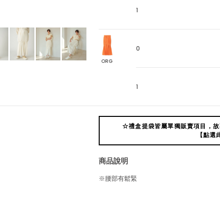
1
0
ORG
1
☆禮盒提袋皆屬單獨販賣項目，故
【點選
商品說明
※腰部有鬆緊