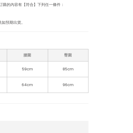
若訂購的內容有【符合】下列任一條件：
法如預期出貨。
腰圍
臀圍
59cm
85cm
64cm
96cm