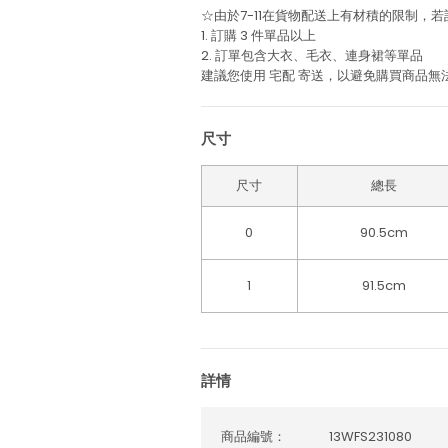
☆由於7-11在貨物配送上有材積的限制，
1. 訂購 3 件單品以上
2. 訂單包含大衣、毛衣、連身裙等單品
建議您使用
宅配
寄送，以避免購買商品無
尺寸
尺寸
總長
0
90.5cm
1
91.5cm
詳情
商品編號：
13WFS231080