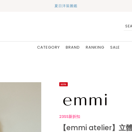
夏日洋裝圖鑑
CATEGORY
BRAND
RANKING
SALE
sale
23SS新折扣
【emmi atelier