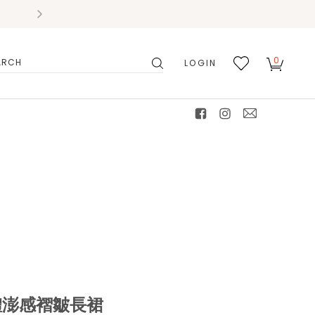
0
LOGIN
搜
我的
尋
最愛
facebook
instagram
mail
】立體澎感褶皺長裙