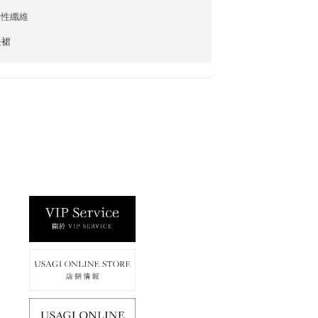
彈性纖維
長裙